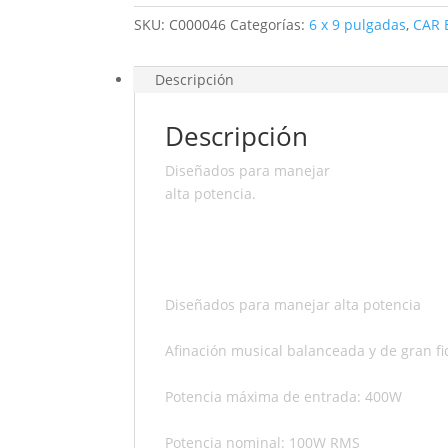
SKU:
C000046
Categorías:
6 x 9 pulgadas
,
CAR 
Descripción
Descripción
Diseñados para manejar
alta potencia.
Diseñados para manejar alta potencia
Afinación musical balanceada y de gran fi
Potencia máxima de entrada: 400W
Potencia nominal: 100W RMS