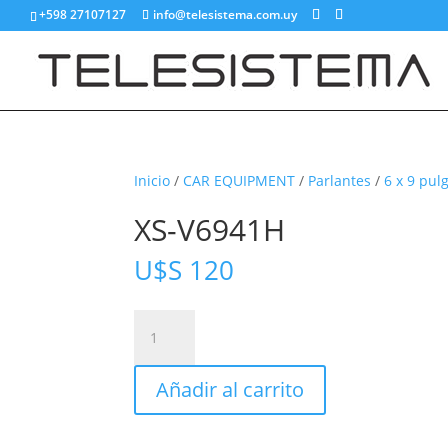
+598 27107127
info@telesistema.com.uy
Inicio
/
CAR EQUIPMENT
/
Parlantes
/
6 x 9 pul
XS-V6941H
U$S
120
XS-
V6941H
cantidad
Añadir al carrito