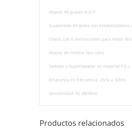
Altavoz de graves H.O.P.
Suspensión de goma con estabilizadores 
Chasis con 6 ventilaciones para mejor disi
Altavoz de medios tipo cono
Tweeter y Supertweeter en material P.E.I.
Respuesta en frecuencia: 25Hz a 32kHz
Sensibilidad: 92 dB/W/m
Productos relacionados