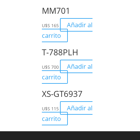
MM701
Añadir al
U$S
165
carrito
T-788PLH
Añadir al
U$S
700
carrito
XS-GT6937
Añadir al
U$S
115
carrito