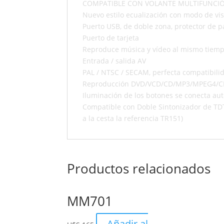
COMPATIBLE CON VOLANTE MULTIFUNCIÓ
Nuevo estilo ecualización con modo de vis
Puerto USB, de doble zona, protector de p
Puerto de tarjeta
Reproduce música y vídeo al mismo tiem
Entrada / salida AV
PAL / NTSC / SECAM, perfecta compatibili
Reproducción DVD/VCD/CD/MP3/MPEG4/
Iluminación de los botones se conecta au
Compatible con Doble Sintonizador de TDT
a la cesta la referencia TR151)
Productos relacionados
MM701
Añadir al