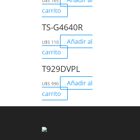
U$S
165
carrito
TS-G4640R
Añadir al
U$S
110
carrito
T929DVPL
Añadir al
U$S
990
carrito