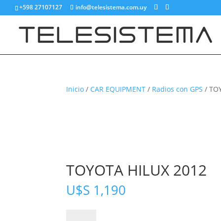
+598 27107127
info@telesistema.com.uy
Inicio
/
CAR EQUIPMENT
/
Radios con GPS
/ TO
TOYOTA HILUX 2012
U$S
1,190
TOYOTA