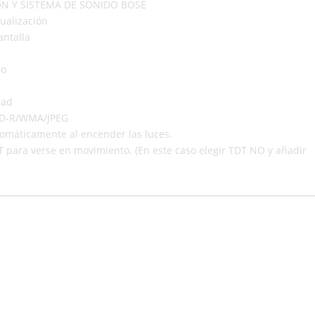
N Y SISTEMA DE SONIDO BOSÉ
ualización
antalla
po
dad
CD-R/WMA/JPEG
tomáticamente al encender las luces.
 para verse en movimiento. (En este caso elegir TDT NO y añadir