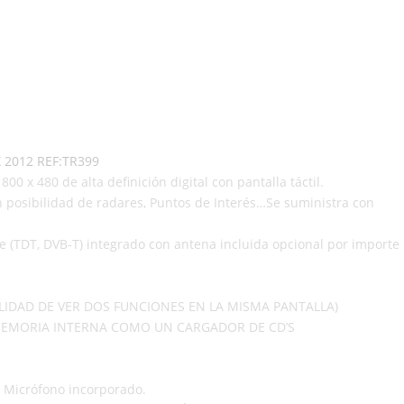
X 2012 REF:TR399
00 x 480 de alta definición digital con pantalla táctil.
n posibilidad de radares, Puntos de Interés…Se suministra con
re (TDT, DVB-T) integrado con antena incluida opcional por importe
BILIDAD DE VER DOS FUNCIONES EN LA MISMA PANTALLA)
MEMORIA INTERNA COMO UN CARGADOR DE CD’S
, Micrófono incorporado.