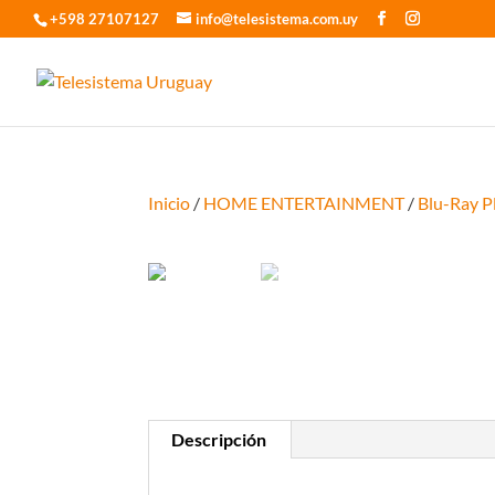
+598 27107127
info@telesistema.com.uy
Inicio
/
HOME ENTERTAINMENT
/
Blu-Ray P
Descripción