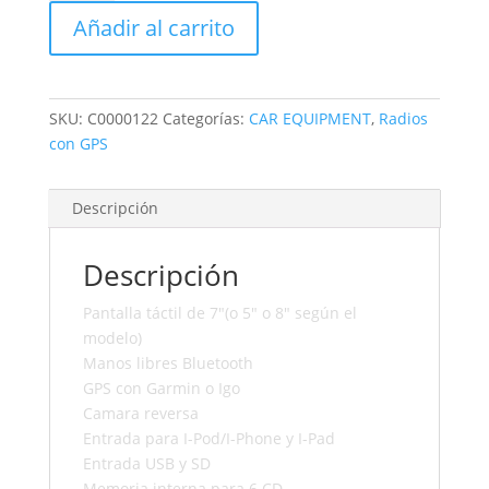
cantidad
Añadir al carrito
SKU:
C0000122
Categorías:
CAR EQUIPMENT
,
Radios
con GPS
Descripción
Descripción
Pantalla táctil de 7″(o 5″ o 8″ según el
modelo)
Manos libres Bluetooth
GPS con Garmin o Igo
Camara reversa
Entrada para I-Pod/I-Phone y I-Pad
Entrada USB y SD
Memoria interna para 6 CD