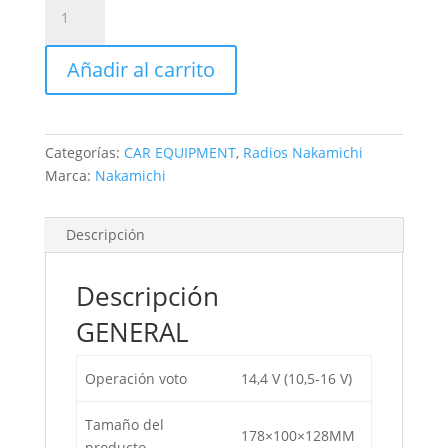
Nakamichi
NA3510-
M7
Añadir al carrito
Digital
media
Receiver
with
Categorías:
CAR EQUIPMENT
,
Radios Nakamichi
apple
Marca:
Nakamichi
carplay
and
android
Descripción
auto
and
Descripción
DSP*
cantidad
GENERAL
Operación voto
14,4 V (10,5-16 V)
Tamaño del
178×100×128MM
producto