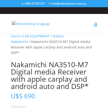
+598 27107127
info@telesistema.com.uy
Inicio
/
CAR EQUIPMENT
/
Radios
Nakamichi
/ Nakamichi NA3510-M7 Digital media
Receiver with apple carplay and android auto and
DSP*
Nakamichi NA3510-M7
Digital media Receiver
with apple carplay and
android auto and DSP*
U$S
690