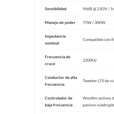
Sensibilidad
94dB @ 2.83V / 
Manejo de poder
75W / 300W
Impedancia
Compatible con 8
nominal
Frecuencia de
2200Hz
cruce
Conductor de alta
Tweeter LTS de cúp
frecuencia
Controlador de
Woofers activos d
baja frecuencia
pasivos cuádruple