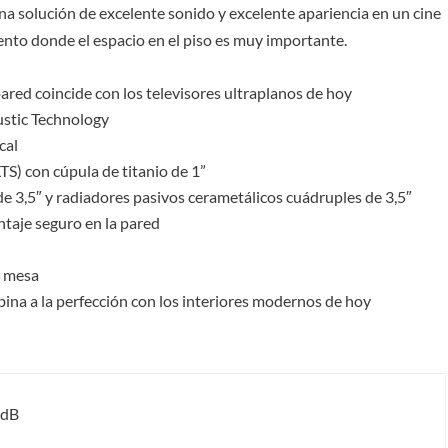
na solución de excelente sonido y excelente apariencia en un cine
ento donde el espacio en el piso es muy importante.
pared coincide con los televisores ultraplanos de hoy
stic Technology
cal
TS) con cúpula de titanio de 1”
e 3,5″ y radiadores pasivos cerametálicos cuádruples de 3,5″
ntaje seguro en la pared
n mesa
na a la perfección con los interiores modernos de hoy
3dB