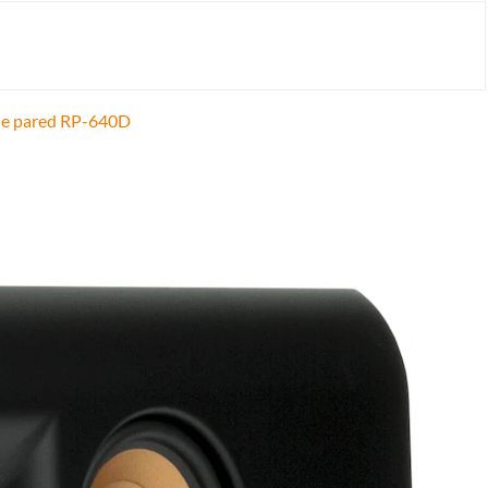
z de pared RP-640D