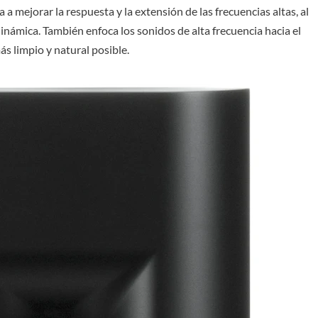
 a mejorar la respuesta y la extensión de las frecuencias altas, al
námica. También enfoca los sonidos de alta frecuencia hacia el
ás limpio y natural posible.