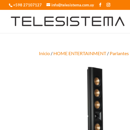
+598 27107127
info@telesistema.com.uy
Inicio
/
HOME ENTERTAINMENT
/
Parlantes