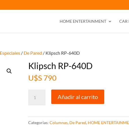
HOME ENTERTAINMENT
CAR
 Especiales
/
De Pared
/ Klipsch RP-640D
Klipsch RP-640D
U$S
790
Klipsch
Añadir al carrito
RP-
640D
cantidad
Categorías:
Columnas
,
De Pared
,
HOME ENTERTAINM