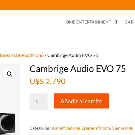
HOME ENTERTAINMENT
CAR
dores Estereos/Mono
/ Cambrige Audio EVO 75
Cambrige Audio EVO 75
U$S
2,790
Cambrige
Añadir al carrito
Audio
EVO
75
Categorías:
Amplificadores Estereos/Mono
,
Cambridge
cantidad