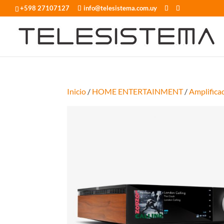
+598 27107127
info@telesistema.com.uy
Inicio
/
HOME ENTERTAINMENT
/
Amplifica