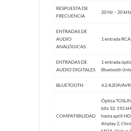
RESPUESTA DE
20 Hz – 20 kHz
FRECUENCIA
ENTRADAS DE
AUDIO
1 entrada RCA
ANALÓGICAS
ENTRADAS DE
1 entrada ópti
AUDIO DIGITALES
Bluetooth (Int
BLUETOOTH
4.2 A2DP/AVRC
Óptica TOSLIN
bits 32-192 k
COMPATIBILIDAD
hasta aptX HD 
Airplay 2, Chr
MQA, Qobuz, R