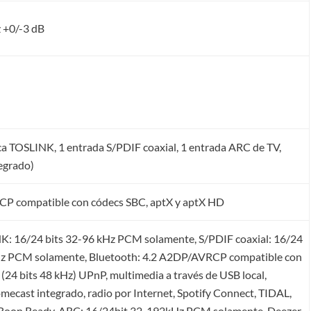
 +0/-3 dB
ca TOSLINK, 1 entrada S/PDIF coaxial, 1 entrada ARC de TV,
egrado)
P compatible con códecs SBC, aptX y aptX HD
K: 16/24 bits 32-96 kHz PCM solamente, S/PDIF coaxial: 16/24
Hz PCM solamente, Bluetooth: 4.2 A2DP/AVRCP compatible con
(24 bits 48 kHz) UPnP, multimedia a través de USB local,
omecast integrado, radio por Internet, Spotify Connect, TIDAL,
oon Ready, ARC: 16/24bit 32-192kHz PCM solamente, Deezer