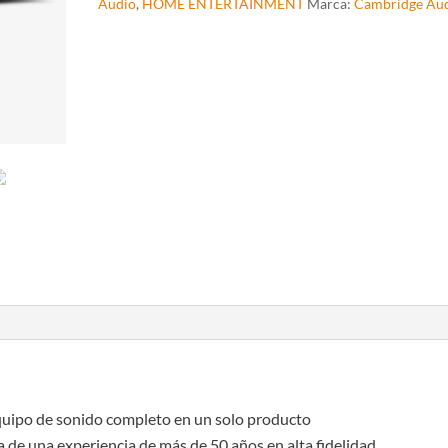
Audio
,
HOME ENTERTAINMENT
Marca:
Cambridge Au
equipo de sonido completo en un solo producto
a de una experiencia de más de 50 años en alta fidelidad