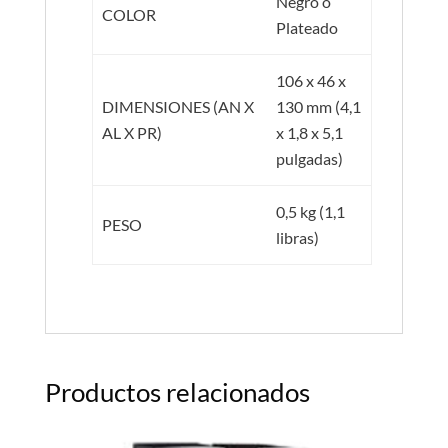
Negro o
COLOR
Plateado
106 x 46 x
DIMENSIONES (AN X
130 mm (4,1
AL X PR)
x 1,8 x 5,1
pulgadas)
0,5 kg (1,1
PESO
libras)
Productos relacionados