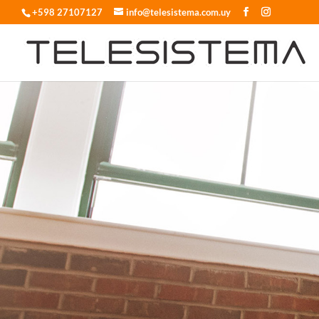
+598 27107127
info@telesistema.com.uy