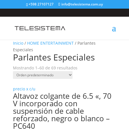
+598 27107127
info@telesistema.com.uy
Inicio
/
HOME ENTERTAINMENT
/ Parlantes
Especiales
Parlantes Especiales
Mostrando 1–60 de 69 resultados
precio x c/u
Altavoz colgante de 6.5 «, 70
V incorporado con
suspensión de cable
reforzado, negro o blanco –
PC640